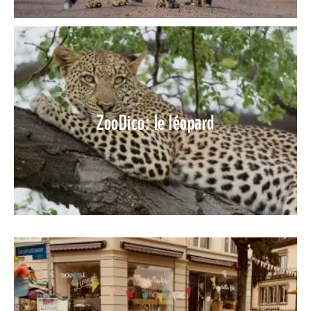
ZooDico: le léopard