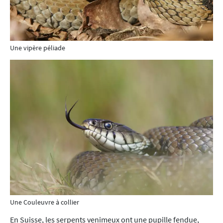
Une vipère péliade
Une Couleuvre à collier
En Suisse, les serpents venimeux ont une pupille fendue,