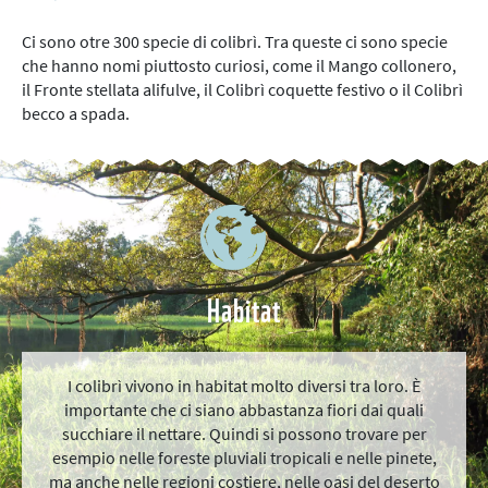
Ci sono otre 300 specie di colibrì. Tra queste ci sono specie
che hanno nomi piuttosto curiosi, come il Mango collonero,
il Fronte stellata alifulve, il Colibrì coquette festivo o il Colibrì
becco a spada.
Habitat
I colibrì vivono in habitat molto diversi tra loro. È
importante che ci siano abbastanza fiori dai quali
succhiare il nettare. Quindi si possono trovare per
esempio nelle foreste pluviali tropicali e nelle pinete,
ma anche nelle regioni costiere, nelle oasi del deserto