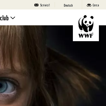
Scrivici!
Cerca
Deutsch
 club
Iscriviti
Campi
Natura
SuperPanda
Eventi
Panda Club
La tua