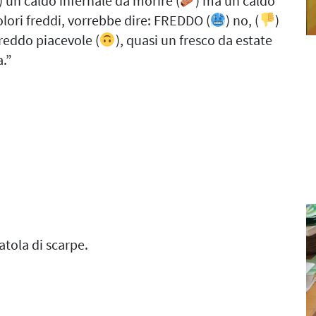
) un caldo infernale da morire (
) ma un caldo
olori freddi, vorrebbe dire: FREDDO (
) no, (
)
reddo piacevole (
), quasi un fresco da estate
a.”
atola di scarpe.