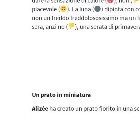
dare la sensazione di calore (
), non (
piacevole (
). La luna (
) dipinta con c
non un freddo freddolososissimo ma un f
sera, anzi no (
), una serata di primaver
Un prato in miniatura
Alizée
ha creato un prato fiorito in una sc