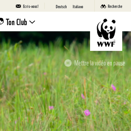
Ecris-nous!
Recherche
Deutsch
Italiano
Ton Club
Rejoins le
Club!
Mettre la vidéo en pause
Camps
Nature
WWF
SuperPanda
Ta page