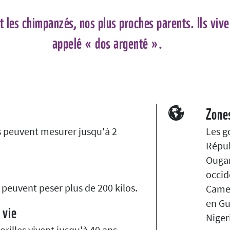
et les chimpanzés, nos plus proches parents. Ils viv
appelé « dos argenté ».
Zone
es peuvent mesurer jusqu'à 2
Les g
Répub
Ougan
occid
 peuvent peser plus de 200 kilos.
Camer
en Gu
 vie
Niger
orilles vivent jusqu'à 40 ans.