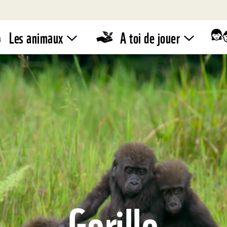
Les animaux
A toi de jouer
Zoodico
WWF –
Stand de
Quiz
vente
Eco-
conseils
Pandathlon
Gorille