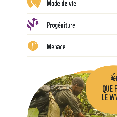
Mode de vie
Progéniture
Menace
QUE 
LE W