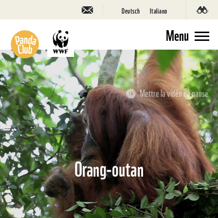
Deutsch
Italiano
Menu
Mettre la vidéo en pause
Orang-outan