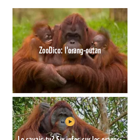
ZooDico: l'orang-outan
Le savais-tu? Six infos sur les orangs-