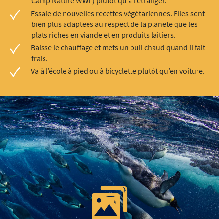
Camp Nature WWF) plutôt qu’à l’étranger.
Essaie de nouvelles recettes végétariennes. Elles sont
bien plus adaptées au respect de la planète que les
plats riches en viande et en produits laitiers.
Baisse le chauffage et mets un pull chaud quand il fait
frais.
Va à l’école à pied ou à bicyclette plutôt qu’en voiture.