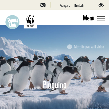
Français
Deutsch
Menu
Metti in pausa il video
Pinguino