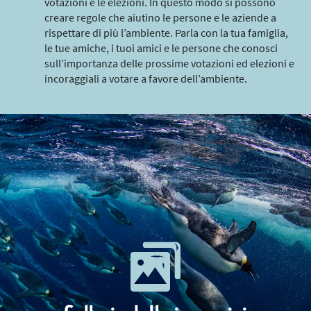
votazioni e le elezioni. In questo modo si possono
creare regole che aiutino le persone e le aziende a
rispettare di più l’ambiente. Parla con la tua famiglia,
le tue amiche, i tuoi amici e le persone che conosci
sull’importanza delle prossime votazioni ed elezioni e
incoraggiali a votare a favore dell’ambiente.