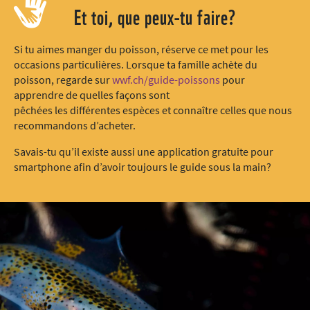
Et toi, que peux-tu faire?
Si tu aimes manger du poisson, réserve ce met pour les
occasions particulières. Lorsque ta famille achète du
poisson, regarde sur
wwf.ch/guide-poissons
pour
apprendre de quelles façons sont
pêchées les différentes espèces et connaître celles que nous
recommandons d’acheter.
Savais-tu qu’il existe aussi une application gratuite pour
smartphone afin d’avoir toujours le guide sous la main?