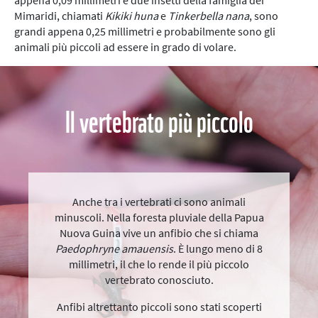
appena 0,09 millimetri e due insetti della famiglia dei
Mimaridi, chiamati
Kikiki huna
e
Tinkerbella nana
, sono
grandi appena 0,25 millimetri e probabilmente sono gli
animali più piccoli ad essere in grado di volare.
Il vertebrato più piccolo
Anche tra i vertebrati ci sono animali
minuscoli. Nella foresta pluviale della Papua
Nuova Guina vive un anfibio che si chiama
Paedophryne amauensis
. È lungo meno di 8
millimetri, il che lo rende il più piccolo
vertebrato conosciuto.
Anfibi altrettanto piccoli sono stati scoperti