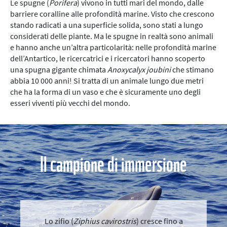
Le spugne (
Porifera
) vivono in tutti mari del mondo, dalle
barriere coralline alle profondità marine. Visto che crescono
stando radicati a una superficie solida, sono stati a lungo
considerati delle piante. Ma le spugne in realtà sono animali
e hanno anche un’altra particolarità: nelle profondità marine
dell’Antartico, le ricercatrici e i ricercatori hanno scoperto
una spugna gigante chimata
Anoxycalyx joubini
che stimano
abbia 10 000 anni! Si tratta di un animale lungo due metri
che ha la forma di un vaso e che è sicuramente uno degli
esseri viventi più vecchi del mondo.
Il campione di immersione
Lo zifio (
Ziphius cavirostris
) cresce fino a