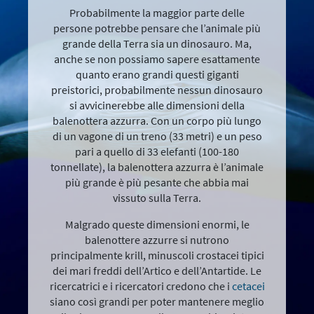
Probabilmente la maggior parte delle
persone potrebbe pensare che l’animale più
grande della Terra sia un dinosauro. Ma,
anche se non possiamo sapere esattamente
quanto erano grandi questi giganti
preistorici, probabilmente nessun dinosauro
si avvicinerebbe alle dimensioni della
balenottera azzurra. Con un corpo più lungo
di un vagone di un treno (33 metri) e un peso
pari a quello di 33 elefanti (100-180
tonnellate), la balenottera azzurra è l’animale
più grande è più pesante che abbia mai
vissuto sulla Terra.
Malgrado queste dimensioni enormi, le
balenottere azzurre si nutrono
principalmente krill, minuscoli crostacei tipici
dei mari freddi dell’Artico e dell’Antartide. Le
ricercatrici e i ricercatori credono che i
cetacei
siano così grandi per poter mantenere meglio