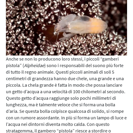
Anche se non lo producono loro stessi, i piccoli “gamberi
pistola” (
Alpheidae
) sono i responsabili del suono più forte
di tutto il regno animale. Questi piccoli animali di soli 5
centimetri di grandezza hanno due chele, una grande e una
piccola. La chela grande è fatta in modo che possa lanciare
un getto d’acqua a una velocità di 100 chilometri al secondo.
Questo getto d’acqua raggiunge solo pochi millimetri di
lunghezza, ma è talmente veloce che si forma una bolla
d’aria. Se questa bolla colpisce qualcosa di solido, si rompe
con un rumore assordante. In più si forma un lampo di luce e
l’acqua nei dintorni diventa molto calda. Con questo
stratagemma, il gambero “pistola” riesce a stordire o