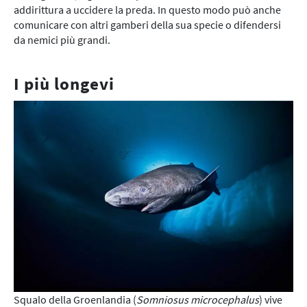
addirittura a uccidere la preda. In questo modo può anche
comunicare con altri gamberi della sua specie o difendersi
da nemici più grandi.
I più longevi
Squalo della Groenlandia (
Somniosus microcephalus
) vive