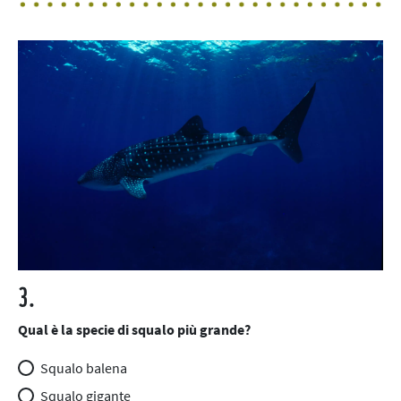
3.
Qual è la specie di squalo più grande?
Squalo balena
Squalo gigante