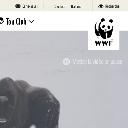
Ecris-nous!
Recherche
Deutsch
Italiano
Ton Club
Rejoins le
Club!
Mettre la vidéo en pause
Camps
Nature
WWF
SuperPanda
Ta page