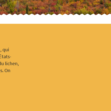
, qui
États-
du lichen,
s. On