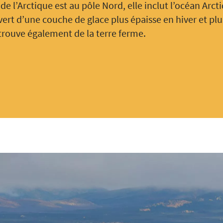
de l’Arctique est au pôle Nord, elle inclut l’océan Arct
vert d’une couche de glace plus épaisse en hiver et plu
 trouve également de la terre ferme.