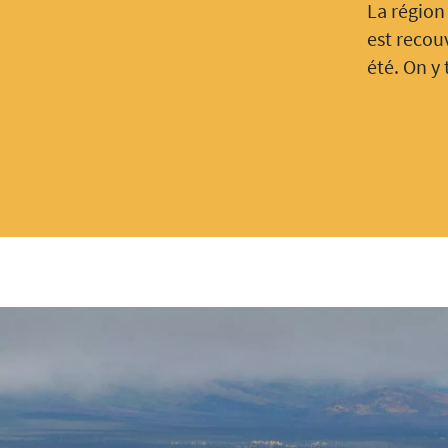
La région 
est recou
été. On y