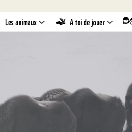
Les animaux
A toi de jouer
Zoodico
WWF –
Stand de
Quiz
vente
Eco-
conseils
Pandathlon