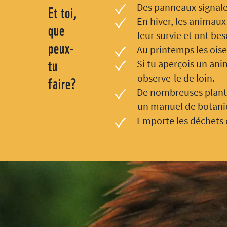
Et toi,
Des panneaux signalen
En hiver, les animaux 
que
leur survie et ont beso
peux-
Au printemps les ois
tu
Si tu aperçois un ani
faire?
observe-le de loin.
De nombreuses plantes
un manuel de botaniq
Emporte les déchets d