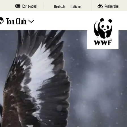
Ecris-nous!
Recherche
Deutsch
Italiano
Ton Club
Rejoins le
Club!
Camps
Nature
WWF
SuperPanda
Ta page