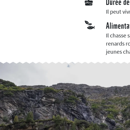
Durée de
Il peut vi
Alimenta
Il chasse
renards ro
jeunes ch