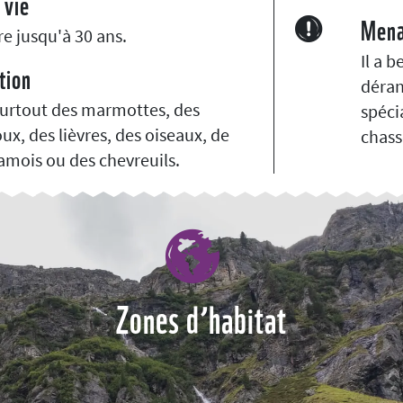
 vie
Men
vre jusqu'à 30 ans.
Il a 
tion
déran
 surtout des marmottes, des
spéci
ux, des lièvres, des oiseaux, de
chass
amois ou des chevreuils.
Zones d’habitat