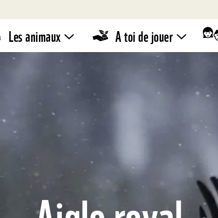
Les animaux
A toi de jouer
Zoodico
WWF –
Stand de
Quiz
vente
Eco-
conseils
Pandathlon
Aigle royal