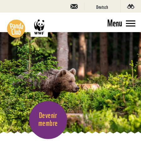
Deutsch
Menu
Devenir
membre