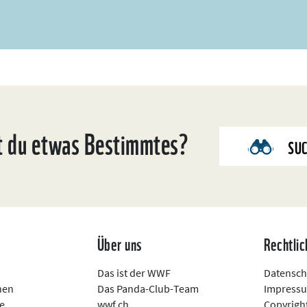
t du etwas Bestimmtes?
SU
n
Über uns
Rechtlic
Das ist der WWF
Datensch
nen
Das Panda-Club-Team
Impress
e
wwf.ch
Copyright