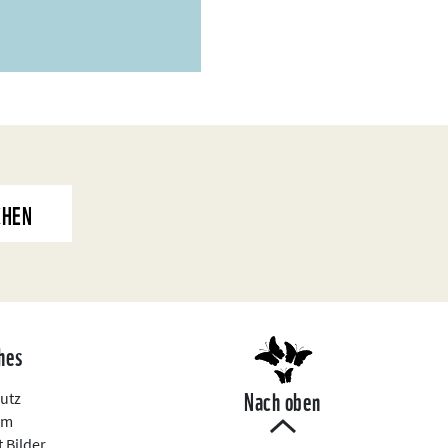
CHEN
hes
Nach oben
utz
um
 Bilder