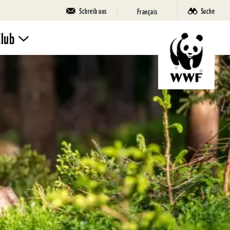
Schreib uns
Suche
Français
Club
Mach mit
Ferienlager
SuperPanda
Deine Seite