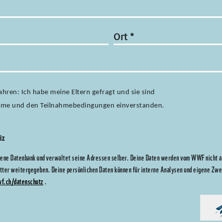
Ort
*
Jahren: Ich habe meine Eltern gefragt und sie sind
ahme und den Teilnahmebedingungen einverstanden.
eiz
ene Datenbank und verwaltet seine Adressen selber. Deine Daten werden vom WWF nicht an
itter weitergegeben. Deine persönlichen Daten können für interne Analysen und eigene Z
wf.ch/datenschutz
.