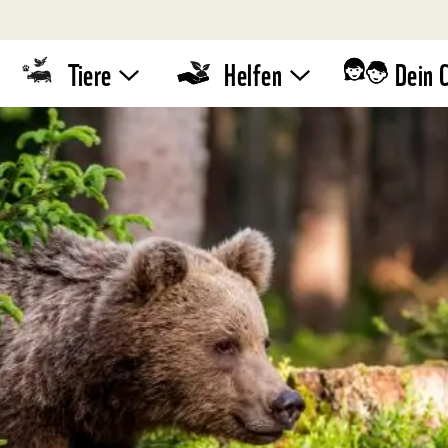
Tiere
Helfen
Dein 
Tierlexikon
WWF-
Standaktion
Quiz
Umwelttipps
WWF-Läufe