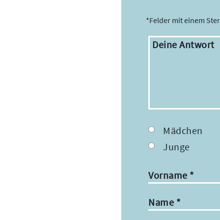
*Felder mit einem Ste
Deine Antwort
Mädchen
Junge
Vorname
*
Name
*