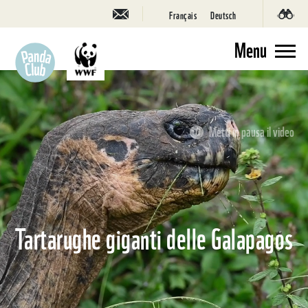
Français
Deutsch
Menu
Metti in pausa il video
Tartarughe giganti delle Galapagos