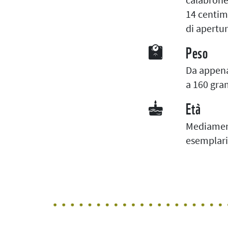
14 centim
di apertur
Peso
Da appena
a 160 gra
Età
Mediament
esemplari