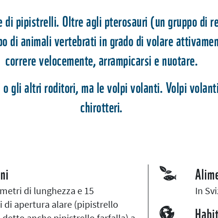
i pipistrelli. Oltre agli pterosauri (un gruppo di ret
uppo di animali vertebrati in grado di volare attivam
correre velocemente, arrampicarsi e nuotare.
 o gli altri roditori, ma le volpi volanti. Volpi volan
chirotteri.
ni
Alim
imetri di lunghezza e 15
In Sv
 di apertura alare (pipistrello
Habi
detto anche pipistrello farfalla) a