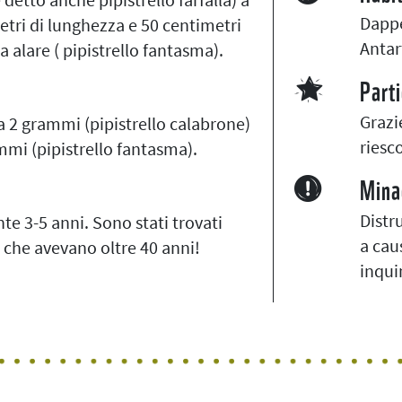
Dappe
etri di lunghezza e 50 centimetri
Antar
a alare ( pipistrello fantasma).
Parti
Grazie
 2 grammi (pipistrello calabrone)
riesc
mmi (pipistrello fantasma).
Mina
Distr
e 3-5 anni. Sono stati trovati
a cau
 che avevano oltre 40 anni!
inqui