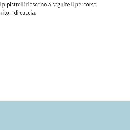
pipistrelli riescono a seguire il percorso
ritori di caccia.