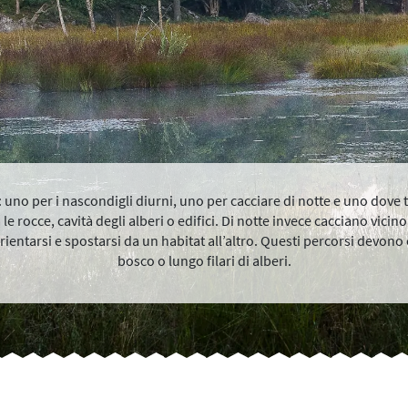
si: uno per i nascondigli diurni, uno per cacciare di notte e uno dove
e rocce, cavità degli alberi o edifici. Di notte invece cacciano vicino a
rientarsi e spostarsi da un habitat all’altro. Questi percorsi devono e
bosco o lungo filari di alberi.