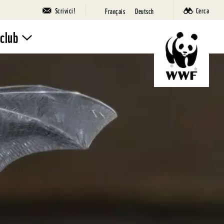
Scrivici!
Cerca
Français
Deutsch
 club
Iscriviti
Campi
Natura
SuperPanda
Eventi
Panda Club
La tua