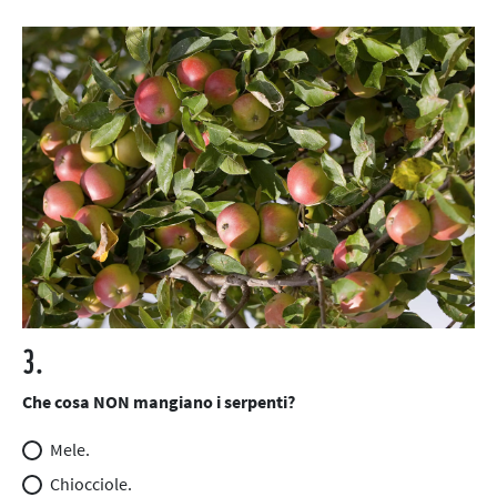
3.
Che cosa NON mangiano i serpenti?
Mele.
Chiocciole.