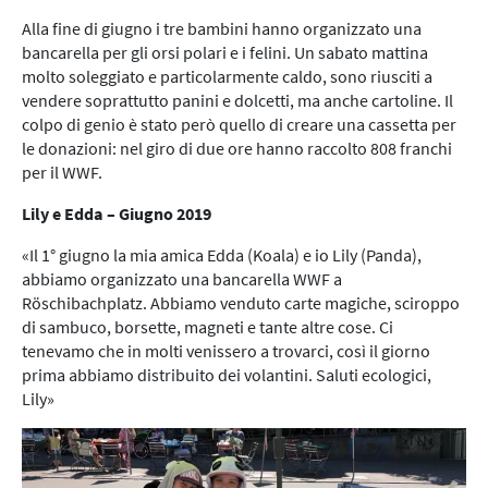
Alla fine di giugno i tre bambini hanno organizzato una
bancarella per gli orsi polari e i felini. Un sabato mattina
molto soleggiato e particolarmente caldo, sono riusciti a
vendere soprattutto panini e dolcetti, ma anche cartoline. Il
colpo di genio è stato però quello di creare una cassetta per
le donazioni: nel giro di due ore hanno raccolto 808 franchi
per il WWF.
Lily e Edda – Giugno 2019
«Il 1° giugno la mia amica Edda (Koala) e io Lily (Panda),
abbiamo organizzato una bancarella WWF a
Röschibachplatz. Abbiamo venduto carte magiche, sciroppo
di sambuco, borsette, magneti e tante altre cose. Ci
tenevamo che in molti venissero a trovarci, così il giorno
prima abbiamo distribuito dei volantini. Saluti ecologici,
Lily»