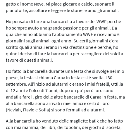
gatto di nome Neve. Mi piace giocare a calcio, suonare il
pianoforte, ascoltare e leggere le storie, e amo gli animali.
Ho pensato di fare una bancarella a favore del WWF perché
ho sempre avuto una grande passione per gli animali. Da
qualche anno abbiamo l’abbonamento WWF e riceviamo 6
giornalini sugli animali ogni anno. Su certi giornalini c’era
scritto quali animali erano in via d’estinzione e perché, ho
quindi deciso di fare la bancarella per raccogliere dei soldi a
favore di questi animali.
Ho fatto la bancarella durante una festa che si svolge nel mio
paese, la festa si chiama Caraa in festa e si è svolta il 30
settembre. All’inizio ad aiutarmi c’erano i miei fratelli, Ottilia
di 12 anni e Folco di 7 anni, dopo un po’ però loro sono
andati a fare il giro delle altre bancarelle di Caraa in festa, ma
alla bancarella sono arrivati i miei amici e certi di loro
(Neviah, Flavio e Sofia) si sono fermati ad aiutarmi.
Alla bancarella ho venduto delle magliette batik che ho fatto
con mia mamma, dei libri, dei topolini, dei giochi di società,