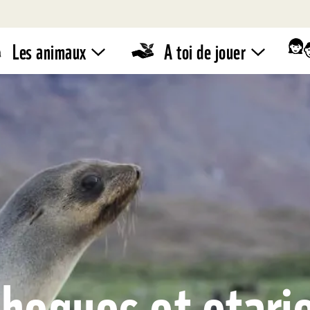
Les animaux
A toi de jouer
Zoodico
WWF –
Stand de
Quiz
vente
Eco-
conseils
Pandathlon
hoques et otari