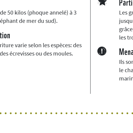
Parti
 de 50 kilos (phoque annelé) à 3
Les g
léphant de mer du sud).
jusqu
grâce
tion
les t
iture varie selon les espèces: des
Men
 des écrevisses ou des moules.
Ils s
le ch
marin