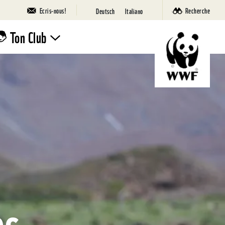
Ecris-nous!
Recherche
Deutsch
Italiano
Ton Club
Rejoins le
Club!
Camps
Nature
WWF
SuperPanda
es
Ta page