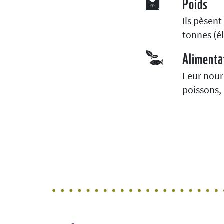
Poids
Ils pèsent
tonnes (é
Alimenta
Leur nourr
poissons,