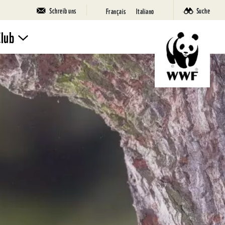
Schreib uns
Suche
Français
Italiano
Club
Mach mit
Ferienlager
SuperPanda
Deine Seite