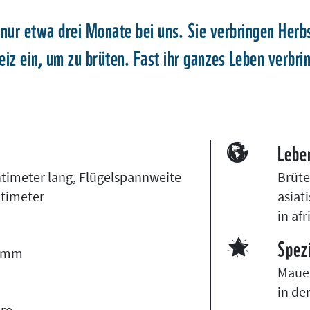
nur etwa drei Monate bei uns. Sie verbringen Herbs
eiz ein, um zu brüten. Fast ihr ganzes Leben verbrin
Lebe
ntimeter lang, Flügelspannweite
Brüte
ntimeter
asiat
in af
Spezi
ramm
Mauer
in der
hre