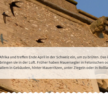
rika und treffen Ende April in der Schweiz ein, um zu brüten. Das 
ringen sie in der Luft. Früher haben Mauersegler in Felsnischen o
 allem in Gebäuden, hinter Mauerritzen, unter Ziegeln oder in Rolll