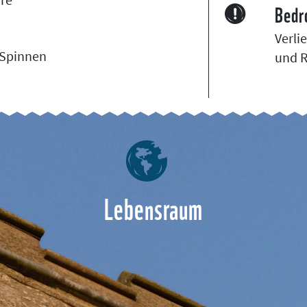
Bedr
Verli
 Spinnen
und 
Lebensraum