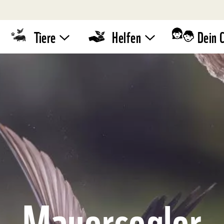
Tiere
Helfen
Dein 
Tierlexikon
WWF-
Standaktion
Quiz
Umwelttipps
WWF-Läufe
Mauersegler