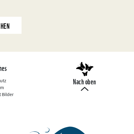
CHEN
hes
Nach oben
utz
um
 Bilder