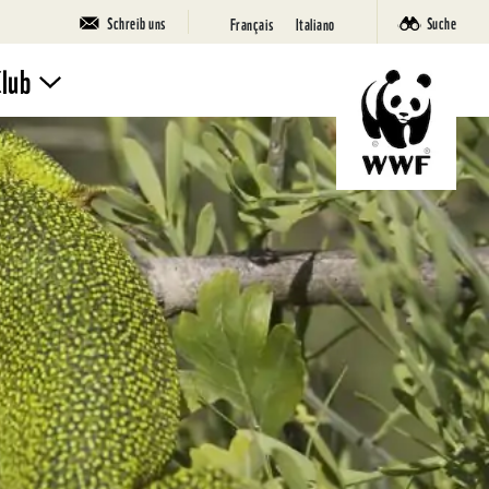
Schreib uns
Suche
Français
Italiano
Club
Mach mit
Ferienlager
SuperPanda
Deine Seite