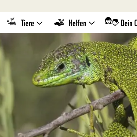
Tiere
Helfen
Dein 
Tierlexikon
WWF-
Standaktion
Quiz
Umwelttipps
WWF-Läufe