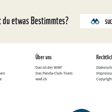
t du etwas Bestimmtes?
SU
n
Über uns
Rechtlic
Das ist der WWF
Datensch
nen
Das Panda-Club-Team
Impress
e
wwf.ch
Copyright