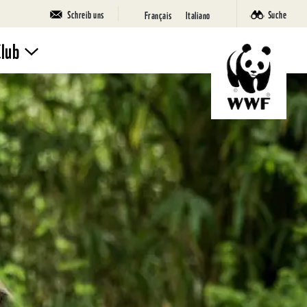
Schreib uns
Suche
Français
Italiano
Club
Mach mit
Ferienlager
SuperPanda
Deine Seite