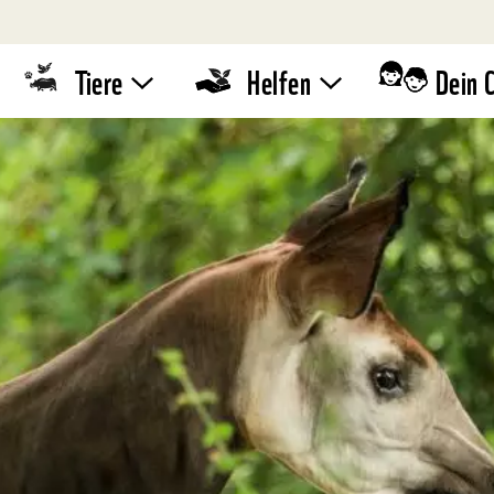
Tiere
Helfen
Dein 
Tierlexikon
WWF-
Standaktion
Quiz
Umwelttipps
WWF-Läufe