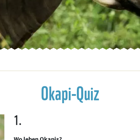
Okapi-Quiz
1.
Wo leben Okapis?