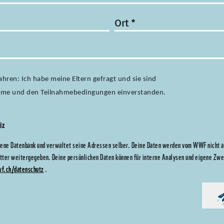
Ort
*
Jahren: Ich habe meine Eltern gefragt und sie sind
ahme und den Teilnahmebedingungen einverstanden.
eiz
ene Datenbank und verwaltet seine Adressen selber. Deine Daten werden vom WWF nicht an
itter weitergegeben. Deine persönlichen Daten können für interne Analysen und eigene Z
wf.ch/datenschutz
.