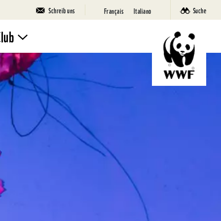
Schreib uns
Suche
Français
Italiano
Club
Mach mit
Ferienlager
SuperPanda
Deine Seite