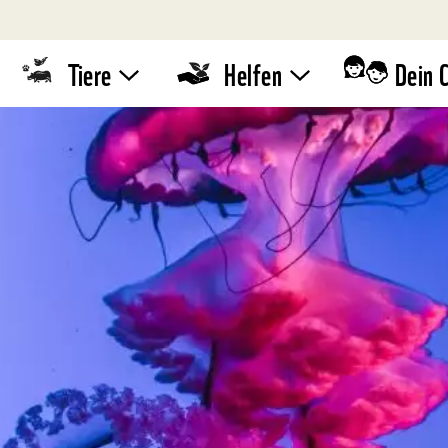
Tiere
Helfen
Dein 
Tierlexikon
WWF-
Standaktion
Quiz
Umwelttipps
WWF-Läufe