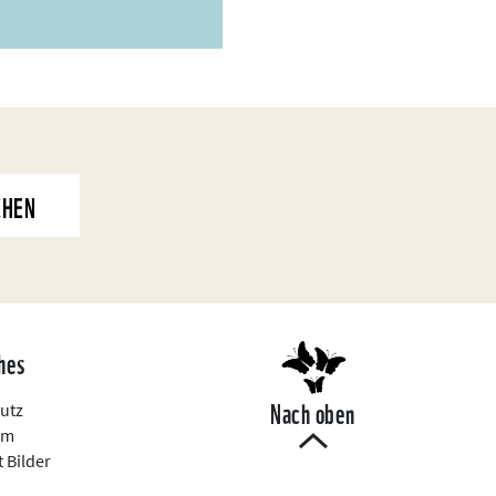
CHEN
hes
Nach oben
utz
um
 Bilder