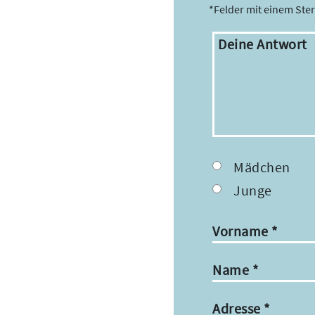
*Felder mit einem Ste
Deine Antwort
Mädchen
Junge
Vorname
*
Name
*
Adresse
*