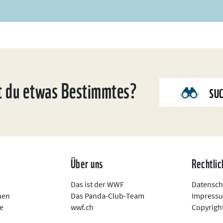
t du etwas Bestimmtes?
SU
n
Über uns
Rechtlic
Das ist der WWF
Datensch
nen
Das Panda-Club-Team
Impress
e
wwf.ch
Copyright