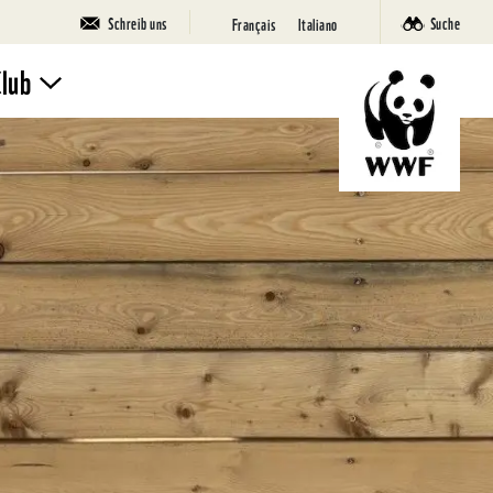
Schreib uns
Suche
Français
Italiano
Club
Mach mit
Ferienlager
SuperPanda
Deine Seite