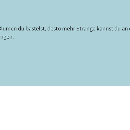
lumen du bastelst, desto mehr Stränge kannst du an 
ängen.