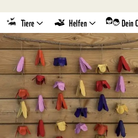
Tiere
Helfen
Dein 
Tierlexikon
WWF-
Standaktion
Quiz
Umwelttipps
WWF-Läufe