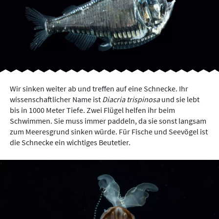
Wir sinken weiter ab und treffen auf eine Schnecke. Ihr
wissenschaftlicher Name ist
Diacria trispinosa
und sie lebt
bis in 1000 Meter Tiefe. Zwei Flügel helfen ihr beim
Schwimmen. Sie muss immer paddeln, da sie sonst langsam
zum Meeresgrund sinken würde. Für Fische und Seevögel ist
die Schnecke ein wichtiges Beutetier.