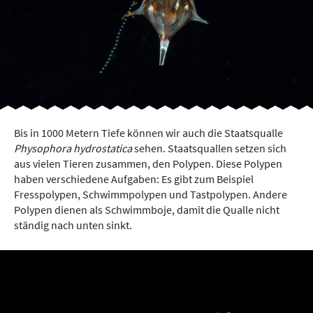
Bis in 1000 Metern Tiefe können wir auch die Staatsqualle
Physophora hydrostatica
sehen. Staatsquallen setzen sich
aus vielen Tieren zusammen, den Polypen. Diese Polypen
haben verschiedene Aufgaben: Es gibt zum Beispiel
Fresspolypen, Schwimmpolypen und Tastpolypen. Andere
Polypen dienen als Schwimmboje, damit die Qualle nicht
ständig nach unten sinkt.